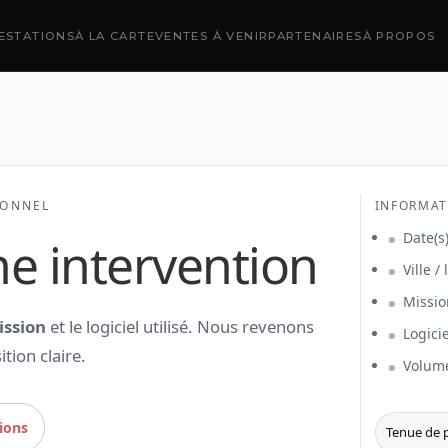
ESTATIONS
À LA CARTE
VENTES À VENIR
PARTENAIRES
À PROPOS
IONNEL
INFORMAT
Date(s)
 intervention
Ville /
Missio
ission
et le logiciel utilisé. Nous revenons
Logici
tion claire.
Volume
sions
Tenue de 