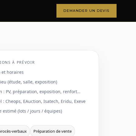
DEMANDER UN DEVIS
IONS À PRÉVOIR
 et horaires
 lieu (étude, salle, exposition)
n : PV, préparation, exposition, renfort…
el : Cheops, EAuction, Isatech, Eridu, Exeve
 estimé (lots / jours / équipes)
procès-verbaux
Préparation de vente