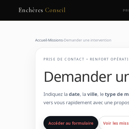
Enchères
Conseil
PR
Accueil
›
Missions
›
Demander une intervention
PRISE DE CONTACT • RENFORT OPÉRAT
Demander une
Indiquez la
date
, la
ville
, le
type de m
vers vous rapidement avec une proposi
Accéder au formulaire
Voir les mis