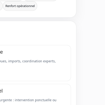
n
Renfort opérationnel
te
 vues, imports, coordination experts,
el
rgente : intervention ponctuelle ou